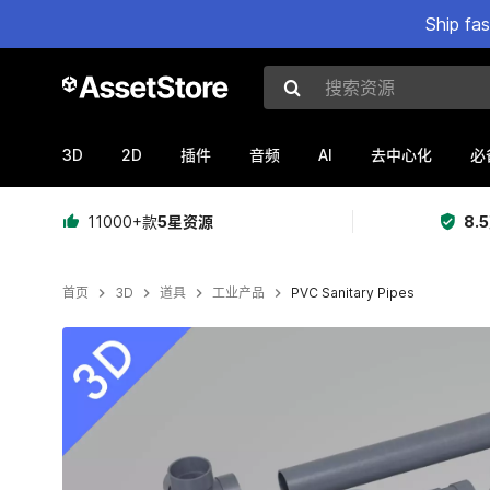
Ship fa
搜索资源
3D
2D
AI
插件
音频
去中心化
必
11000+款
5星资源
8.
首页
3D
道具
工业产品
PVC Sanitary Pipes
当前幻灯片：1 / 11