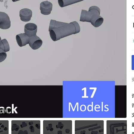
1
/
11