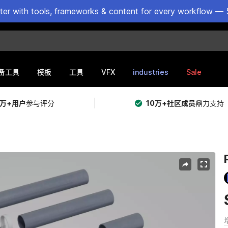
ster with tools, frameworks & content for every workflow — 
VFX
industries
Sale
备工具
模板
工具
5万+用户
参与评分
10万+社区成员
鼎力支持