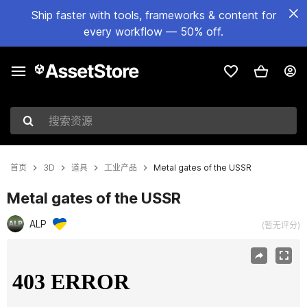
Ship faster with tools, frameworks & content for
every workflow — 50% off.
搜索资源
首页
3D
道具
工业产品
Metal gates of the USSR
Metal gates of the USSR
ALP
(暂无评分)
当前幻灯片：1 / 5