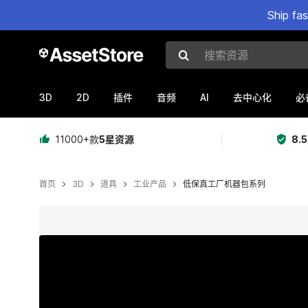
Ship fa
搜索资源
3D
2D
AI
插件
音频
去中心化
必
11000+款
5星资源
8.
首页
3D
道具
工业产品
低保真工厂机器包系列
当前幻灯片：1 / 13