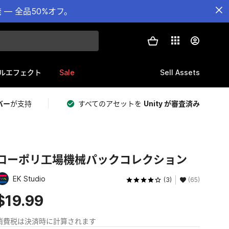
— 全品50%オフ。
Sale
Sell Assets
ルエフェクト
バー
が支持
すべてのアセットを
Unity が審査済み
ローポリ工場機械パックコレクション
EK Studio
(3)
(65)
$19.99
消費税は決済時に計算されます