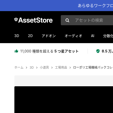
あらゆるワークフロ
アセットの検索
3D
2D
AI
アドオン
オーディオ
分散
11,000 種類を超える
5 つ星アセット
8.5
ホーム
3D
小道具
工場用品
ローポリ工場機械パックコレ
現在のスライド：1 / 13