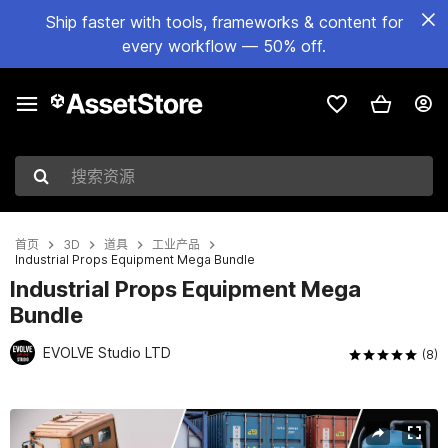
Ship faster with tools, frameworks & content for
every workflow — 50% off.
搜索资源
首页
3D
道具
工业产品
Industrial Props Equipment Mega Bundle
Industrial Props Equipment Mega
Bundle
EVOLVE Studio LTD
(8)
当前幻灯片：1 / 17