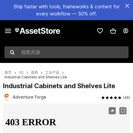
Ship faster with tools, frameworks & content for
every workflow — 50% off.
搜索资源
首页
3D
道具
工业产品
Industrial Cabinets and Shelves Lite
Industrial Cabinets and Shelves Lite
Adventure Forge
(46)
当前幻灯片：1 / 11