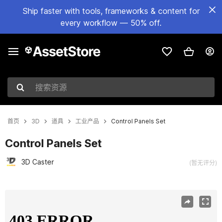
Ship faster with tools, frameworks & content for
every workflow — 50% off.
搜索资源
首页
3D
道具
工业产品
Control Panels Set
Control Panels Set
3D Caster
(暂无评分)
当前幻灯片：1 / 17