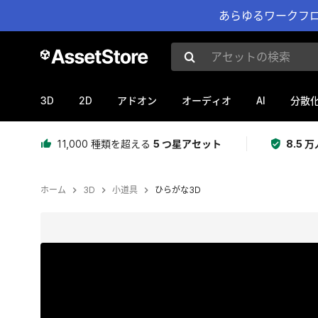
あらゆるワークフロ
アセットの検索
3D
2D
AI
アドオン
オーディオ
分散
11,000 種類を超える
5 つ星アセット
8.5
ホーム
3D
小道具
ひらがな3D
現在のスライド：1 / 7