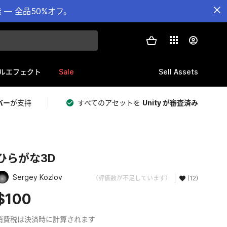
— 全品50%オフ。
Sale
Sell Assets
ルエフェクト
バー
が支持
すべてのアセットを
Unity が審査済み
ひらがな3D
Sergey Kozlov
（評価数が不足しています）
(12)
$100
消費税は決済時に計算されます