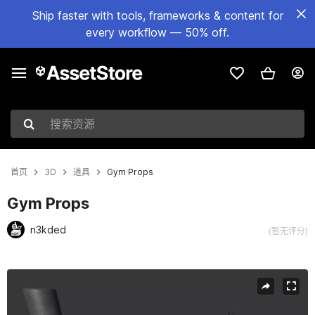
Ship faster with tools, frameworks & content for
every workflow — 50% off.
搜索资源
首页
3D
道具
Gym Props
Gym Props
n3kded
(暂无评分)
当前幻灯片：1 / 3