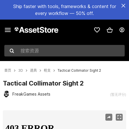
Ship faster with tools, frameworks & content for
every workflow — 50% off.
搜索资源
首页
3D
道具
枪支
Tactical Collimator Sight 2
Tactical Collimator Sight 2
FreakGames Assets
(暂无评分)
当前幻灯片：1 / 14