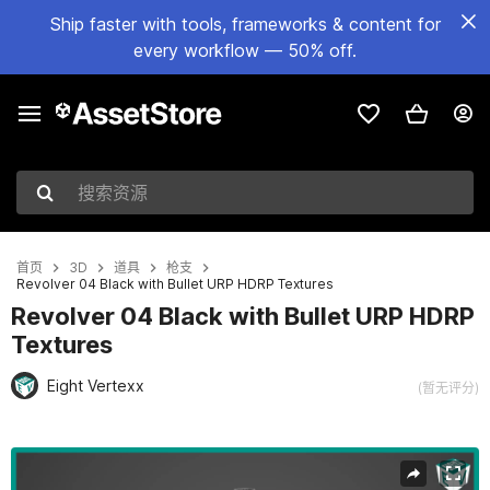
Ship faster with tools, frameworks & content for
every workflow — 50% off.
搜索资源
首页
3D
道具
枪支
Revolver 04 Black with Bullet URP HDRP Textures
Revolver 04 Black with Bullet URP HDRP
Textures
Eight Vertexx
(暂无评分)
当前幻灯片：1 / 26