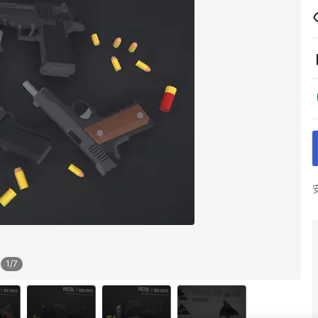
1
/
7