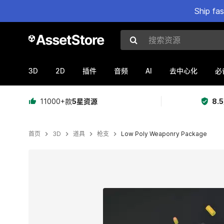
Ship fa
搜索资源
3D
2D
AI
插件
音频
去中心化
必
11000+款
5星资源
8.
首页
3D
道具
枪支
Low Poly Weaponry Package
当前幻灯片：1 / 7