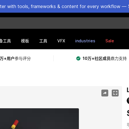
ster with tools, frameworks & content for every workflow — 
VFX
industries
Sale
备工具
模板
工具
5万+用户
参与评分
10万+社区成员
鼎力支持