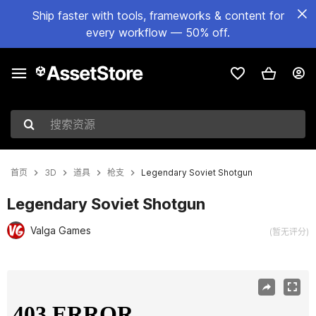
Ship faster with tools, frameworks & content for
every workflow — 50% off.
搜索资源
首页
3D
道具
枪支
Legendary Soviet Shotgun
Legendary Soviet Shotgun
Valga Games
(暂无评分)
当前幻灯片：1 / 7