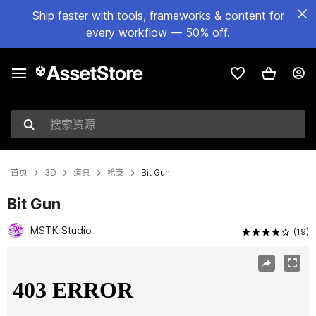
Ship faster with tools, frameworks & content for
every workflow — 50% off.
搜索资源
首页
3D
道具
枪支
Bit Gun
Bit Gun
MSTK Studio
(19)
当前幻灯片：1 / 7