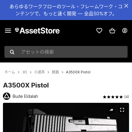
あらゆるワークフローのツール・フレームワーク・コ
ンテンツで、もっと速く開発 — 全品50%オフ。
アセットの検索
ホーム
3D
小道具
銃器
A3500X Pistol
A3500X Pistol
Bude Eldalah
(4)
現在のスライド：1 / 15