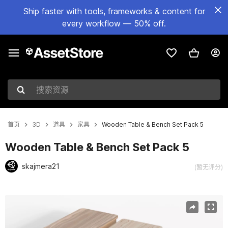
Ship faster with tools, frameworks & content for
every workflow — 50% off.
搜索资源
首页
3D
道具
家具
Wooden Table & Bench Set Pack 5
Wooden Table & Bench Set Pack 5
skajmera21
(暂无评分)
当前幻灯片：1 / 10