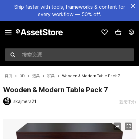
Ship faster with tools, frameworks & content for
every workflow — 50% off.
搜索资源
首页
3D
道具
家具
Wooden & Modern Table Pack 7
Wooden & Modern Table Pack 7
skajmera21
(暂无评分)
当前幻灯片：1 / 10