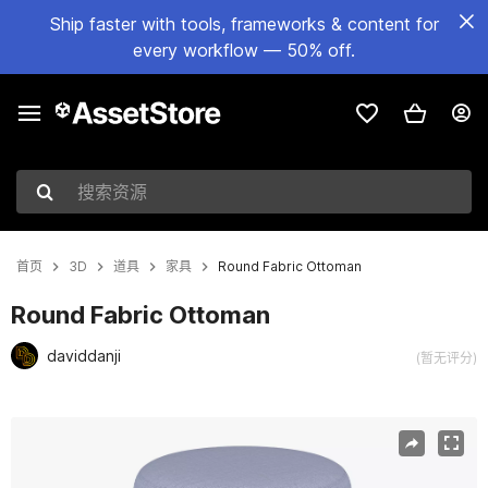
Ship faster with tools, frameworks & content for
every workflow — 50% off.
搜索资源
首页
3D
道具
家具
Round Fabric Ottoman
Round Fabric Ottoman
daviddanji
(暂无评分)
当前幻灯片：1 / 16