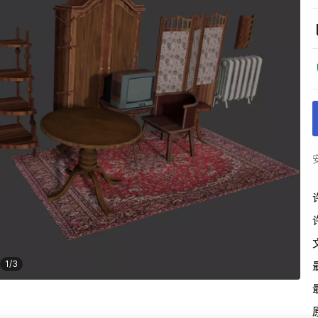
1
/
3