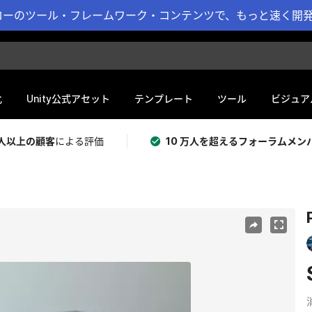
ーのツール・フレームワーク・コンテンツで、もっと速く開発 
化
Unity公式アセット
テンプレート
ツール
ビジュア
 万人以上の顧客
による評価
10 万人を超えるフォーラムメン