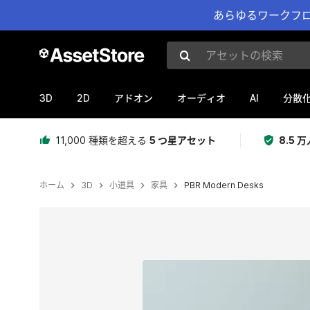
あらゆるワークフロ
アセットの検索
3D
2D
AI
アドオン
オーディオ
分散
11,000 種類を超える
5 つ星アセット
8.5
ホーム
3D
小道具
家具
PBR Modern Desks
現在のスライド：1 / 6