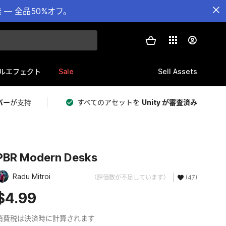
— 全品50%オフ。
Sale
Sell Assets
ルエフェクト
バー
が支持
すべてのアセットを
Unity が審査済み
PBR Modern Desks
Radu Mitroi
（評価数が不足しています）
(47)
$4.99
消費税は決済時に計算されます