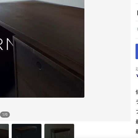
1
/
6