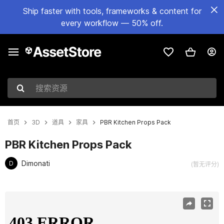
Ship faster with tools, frameworks & content for
every workflow — 50% off.
搜索资源
首页
3D
道具
家具
PBR Kitchen Props Pack
PBR Kitchen Props Pack
Dimonati
D
(暂无评分)
当前幻灯片：1 / 12