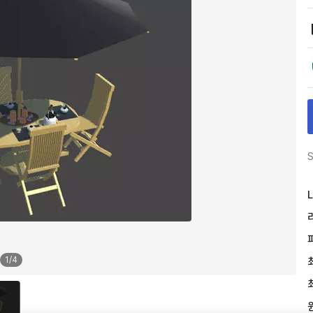
S
L
1
/
4