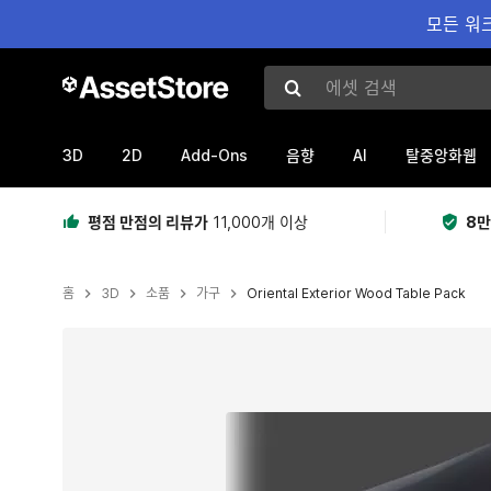
모든 워크
에셋 검색
3D
2D
Add-Ons
AI
음향
탈중앙화웹
평점 만점의 리뷰가
11,000개 이상
8만
홈
3D
소품
가구
Oriental Exterior Wood Table Pack
현재 슬라이드: 1 / 4