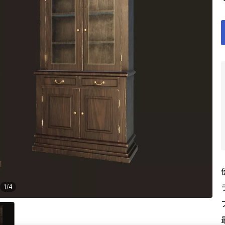
1
/
4