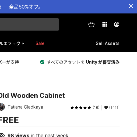
— 全品50%オフ。
Sale
Sell Assets
ルエフェクト
バー
が支持
すべてのアセットを
Unity が審査済み
Old Wooden Cabinet
Tatiana Gladkaya
(18)
(1411)
FREE
98
views
in the past week