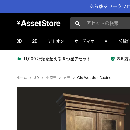
あらゆるワークフロ
アセットの検索
3D
2D
AI
アドオン
オーディオ
分散
11,000 種類を超える
5 つ星アセット
8.5
ホーム
3D
小道具
家具
Old Wooden Cabinet
現在のスライド：1 / 4