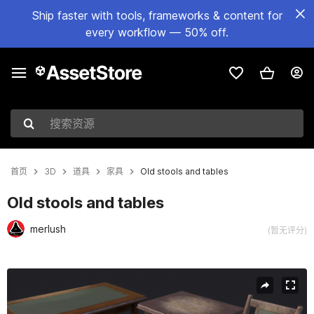
Ship faster with tools, frameworks & content for
every workflow — 50% off.
搜索资源
首页
3D
道具
家具
Old stools and tables
Old stools and tables
merlush
(暂无评分)
当前幻灯片：1 / 6