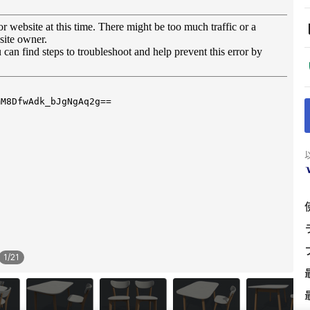
1
/
21