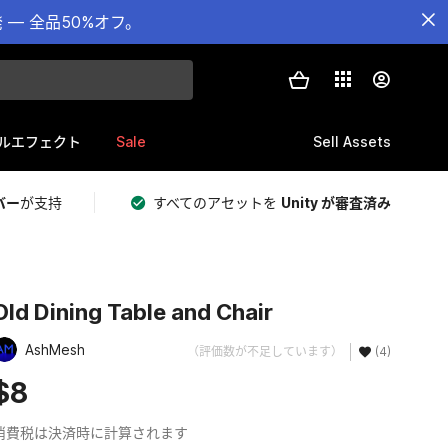
— 全品50%オフ。
Sale
Sell Assets
ルエフェクト
バー
が支持
すべてのアセットを
Unity が審査済み
Old Dining Table and Chair
AshMesh
（評価数が不足しています）
(4)
$8
消費税は決済時に計算されます