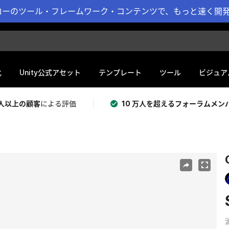
ーのツール・フレームワーク・コンテンツで、もっと速く開発 
化
Unity公式アセット
テンプレート
ツール
ビジュア
 万人以上の顧客
による評価
10 万人を超えるフォーラムメン