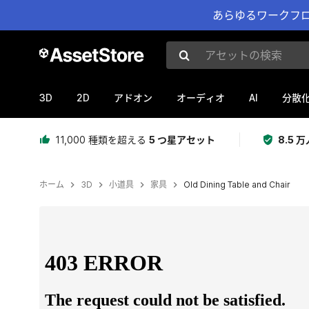
あらゆるワークフロ
アセットの検索
3D
2D
AI
アドオン
オーディオ
分散
11,000 種類を超える
5 つ星アセット
8.5
ホーム
3D
小道具
家具
Old Dining Table and Chair
現在のスライド：1 / 21