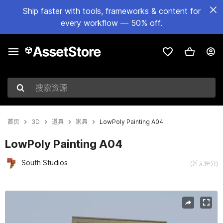
Ship faster with tools, frameworks & content for
every workflow — 50% off.
搜索资源
首页
3D
道具
家具
LowPoly Painting A04
LowPoly Painting A04
South Studios
(暂无评分)
当前幻灯片：1 / 4