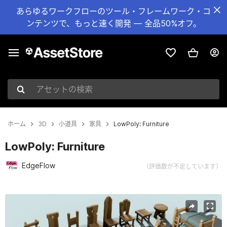
あらゆるワークフローのツール・フレームワーク・コ
ンテンツで、もっと速く開発 — 全品50%オフ。
アセットの検索
ホーム
3D
小道具
家具
LowPoly: Furniture
LowPoly: Furniture
EdgeFlow
（評価数が不足しています）
現在のスライド：1 / 16