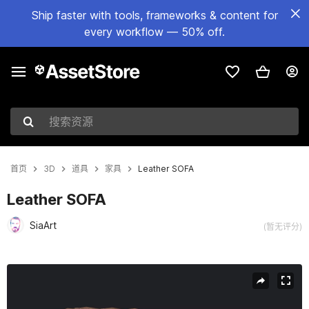
Ship faster with tools, frameworks & content for
every workflow — 50% off.
搜索资源
首页
3D
道具
家具
Leather SOFA
Leather SOFA
SiaArt
(暂无评分)
当前幻灯片：1 / 30