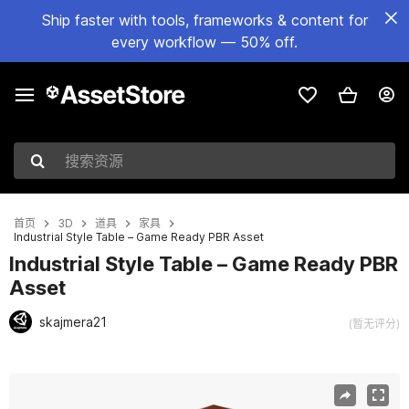
Ship faster with tools, frameworks & content for
every workflow — 50% off.
搜索资源
首页
3D
道具
家具
Industrial Style Table – Game Ready PBR Asset
Industrial Style Table – Game Ready PBR
Asset
skajmera21
(暂无评分)
当前幻灯片：1 / 14