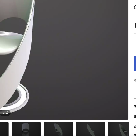
S
L
1
/
14