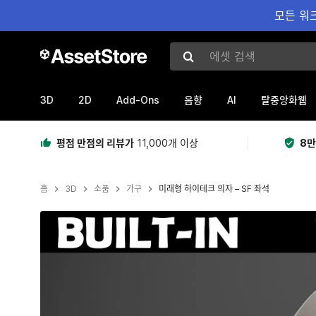
모든 워크
에셋 검색
3D
2D
Add-Ons
AI
음향
탈중앙화웹
평점 만점의 리뷰가
11,000개 이상
8만
홈
3D
소품
가구
미래형 하이테크 의자 – SF 좌석
현재 슬라이드: 1 / 14