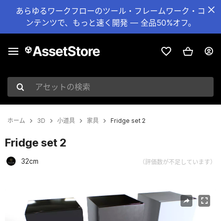
あらゆるワークフローのツール・フレームワーク・コ
ンテンツで、もっと速く開発 — 全品50%オフ。
アセットの検索
ホーム
3D
小道具
家具
Fridge set 2
Fridge set 2
32cm
（評価数が不足しています）
現在のスライド：1 / 10