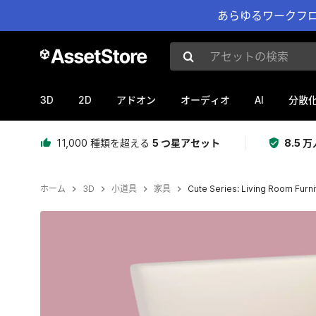
あらゆるワークフロ
アセットの検索
3D
2D
AI
アドオン
オーディオ
分散
11,000 種類を超える
5 つ星アセット
8.5
ホーム
3D
小道具
家具
Cute Series: Living Room Furni
現在のスライド：1 / 2