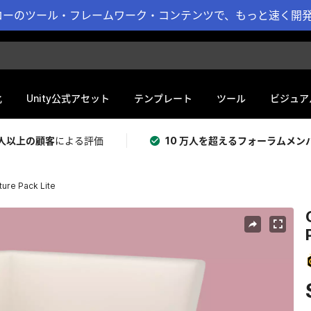
ーのツール・フレームワーク・コンテンツで、もっと速く開発 
化
Unity公式アセット
テンプレート
ツール
ビジュア
 万人以上の顧客
による評価
10 万人を超えるフォーラムメン
ture Pack Lite