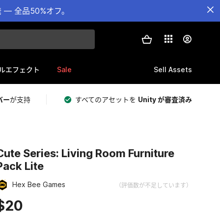
— 全品50%オフ。
Sale
Sell Assets
ルエフェクト
バー
が支持
すべてのアセットを
Unity が審査済み
Cute Series: Living Room Furniture
Pack Lite
Hex Bee Games
（評価数が不足しています）
$20