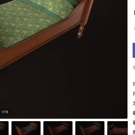
1
/
16