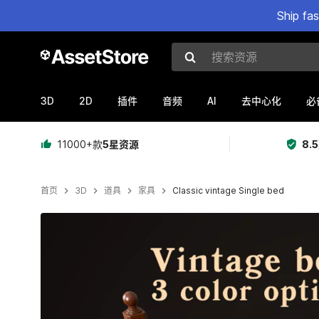
Ship fa
搜索资源
3D
2D
AI
插件
音频
去中心化
必
11000+款
5星资源
8.
首页
3D
道具
家具
Classic vintage Single bed
当前幻灯片：1 / 16