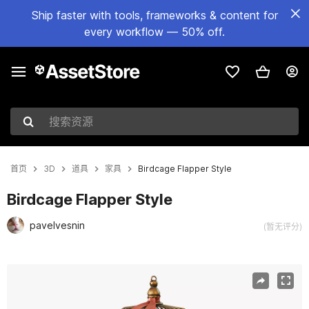
Ship faster with tools, frameworks & content for
every workflow — 50% off.
搜索资源
首页
3D
道具
家具
Birdcage Flapper Style
Birdcage Flapper Style
pavelvesnin
(暂无评分)
当前幻灯片：1 / 13