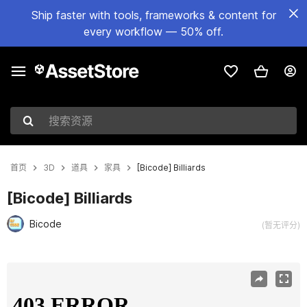
Ship faster with tools, frameworks & content for
every workflow — 50% off.
搜索资源
首页
3D
道具
家具
[Bicode] Billiards
[Bicode] Billiards
Bicode
(暂无评分)
当前幻灯片：1 / 19