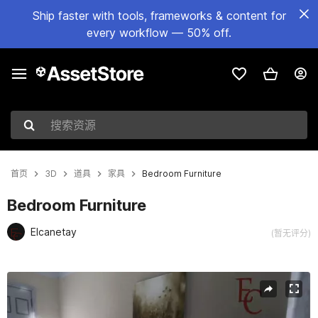
Ship faster with tools, frameworks & content for
every workflow — 50% off.
搜索资源
首页
3D
道具
家具
Bedroom Furniture
Bedroom Furniture
Elcanetay
(暂无评分)
当前幻灯片：1 / 12