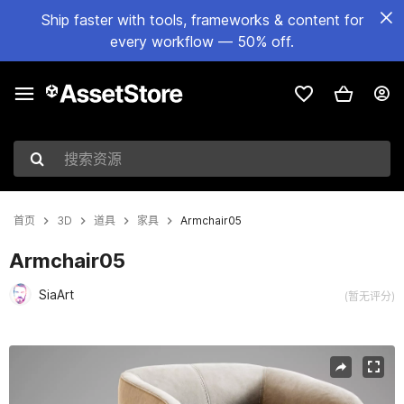
Ship faster with tools, frameworks & content for
every workflow — 50% off.
搜索资源
首页
3D
道具
家具
Armchair05
Armchair05
SiaArt
(暂无评分)
当前幻灯片：1 / 15