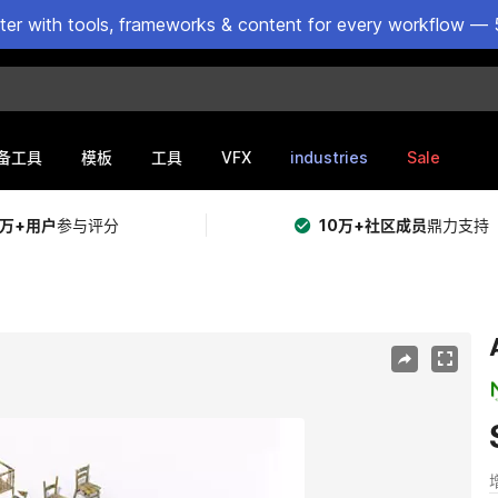
ster with tools, frameworks & content for every workflow — 
VFX
industries
Sale
备工具
模板
工具
5万+用户
参与评分
10万+社区成员
鼎力支持