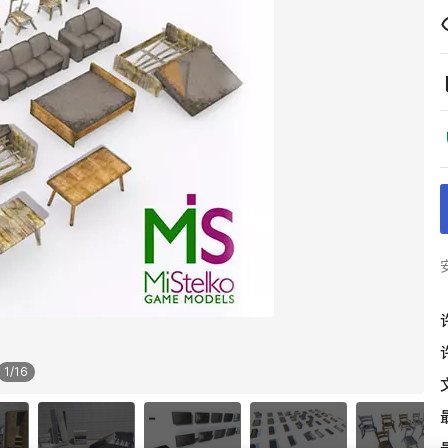
1
/
16