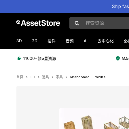
Ship fa
搜索资源
3D
2D
AI
插件
音频
去中心化
必
11000+款
5星资源
8.
首页
3D
道具
家具
Abandoned Furniture
当前幻灯片：1 / 16