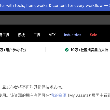
ster with tools, frameworks & content for every workflow — 
VFX
industries
Sale
备工具
模板
工具
5万+用户
参与评分
10万+社区成员
鼎力支持
提供购买，且发布者将不再对其提供技术支持。
使用。该资源的拥有者仍可在“
我的资源
(My Assets)”页面中