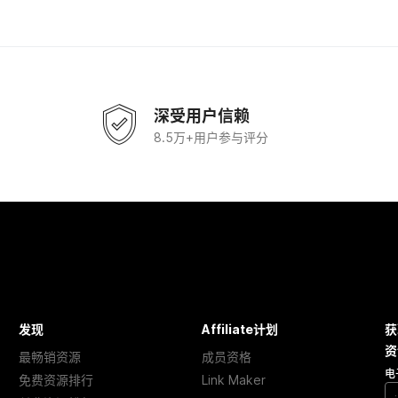
深受用户信赖
8.5万+用户参与评分
发现
Affiliate计划
获
资
最畅销资源
成员资格
电
免费资源排行
Link Maker