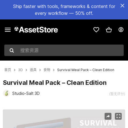
Ship faster with tools, frameworks & content for
every workflow — 50% off.
搜索资源
首页
3D
道具
食物
Survival Meal Pack – Clean Edition
Survival Meal Pack – Clean Edition
Studio-Salt 3D
(暂无评分)
当前幻灯片：1 / 3