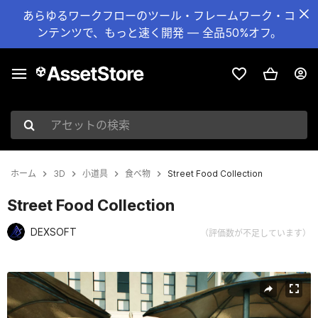
あらゆるワークフローのツール・フレームワーク・コ
ンテンツで、もっと速く開発 — 全品50%オフ。
アセットの検索
ホーム
3D
小道具
食べ物
Street Food Collection
Street Food Collection
DEXSOFT
（評価数が不足しています）
現在のスライド：1 / 13