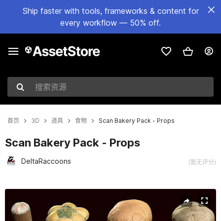
Ship faster with tools, frameworks & content for
every workflow — 50% off.
搜索资源
首页
3D
道具
食物
Scan Bakery Pack - Props
Scan Bakery Pack - Props
DeltaRaccoons
(暂无评分)
当前幻灯片：1 / 13