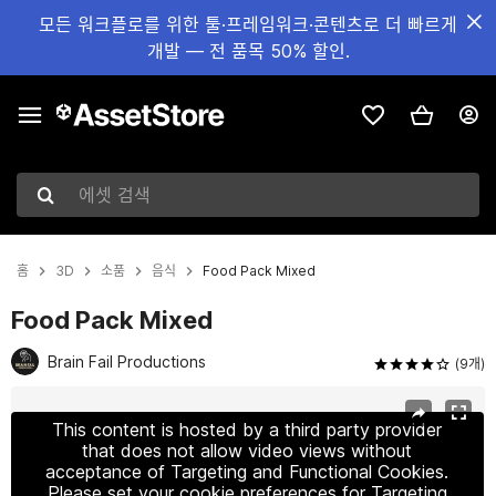
모든 워크플로를 위한 툴·프레임워크·콘텐츠로 더 빠르게
개발 — 전 품목 50% 할인.
에셋 검색
홈
3D
소품
음식
Food Pack Mixed
Food Pack Mixed
Brain Fail Productions
(9개)
현재 슬라이드: 1 / 9
This content is hosted by a third party provider
that does not allow video views without
acceptance of Targeting and Functional Cookies.
Please set your cookie preferences for Targeting