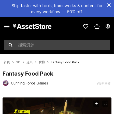
Ship faster with tools, frameworks & content for
every workflow — 50% off.
搜索资源
首页
3D
道具
食物
Fantasy Food Pack
Fantasy Food Pack
Cunning Force Games
(暂无评分)
当前幻灯片：1 / 13