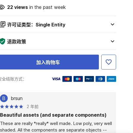
22
views
in the past week
许可证类型：Single Entity
退款政策
加入购物车
安全结账方式：
B
brsun
2 年前
Beautiful assets (and separate components)
These are really *really* well made. Low poly, very well 
shaded. All the components are separate objects -- 