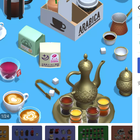
1
/
24