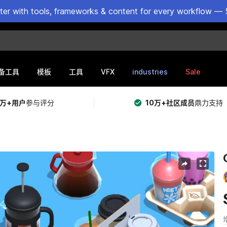
ster with tools, frameworks & content for every workflow — 
VFX
industries
Sale
备工具
模板
工具
5万+用户
参与评分
10万+社区成员
鼎力支持