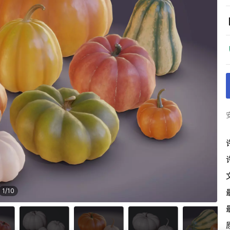
1
/
10