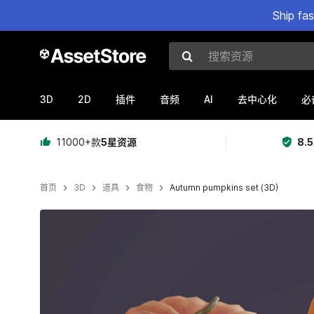
Ship fa
搜索资源
3D
2D
AI
插件
音频
去中心化
必
11000+款
5星资源
8.
首页
3D
道具
食物
Autumn pumpkins set (3D)
当前幻灯片：1 / 10