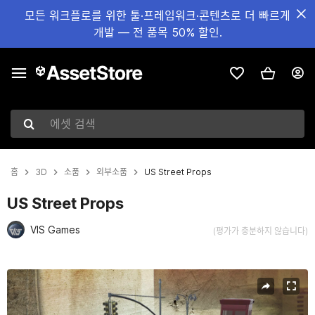
모든 워크플로를 위한 툴·프레임워크·콘텐츠로 더 빠르게
개발 — 전 품목 50% 할인.
에셋 검색
홈
3D
소품
외부소품
US Street Props
US Street Props
VIS Games
(평가가 충분하지 않습니다)
현재 슬라이드: 1 / 12