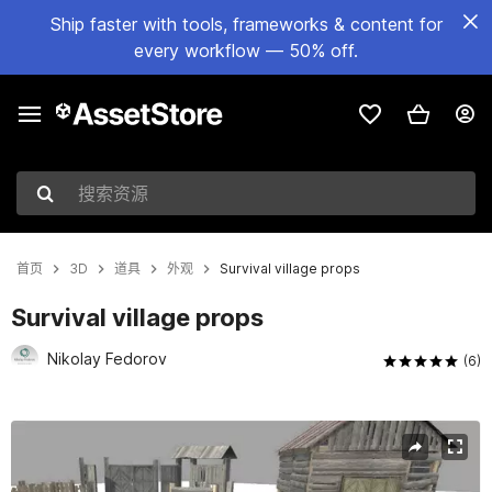
Ship faster with tools, frameworks & content for
every workflow — 50% off.
搜索资源
首页
3D
道具
外观
Survival village props
Survival village props
Nikolay Fedorov
(6)
当前幻灯片：1 / 8