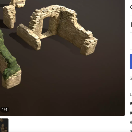
S
L
1
/
4