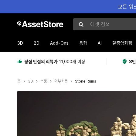
모든 워크
에셋 검색
3D
2D
Add-Ons
AI
음향
탈중앙화웹
평점 만점의 리뷰가
11,000개 이상
8만
홈
3D
소품
외부소품
Stone Ruins
현재 슬라이드: 1 / 4