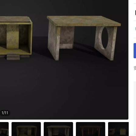
1
/
11