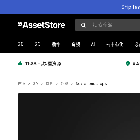
Ship fa
搜索资源
3D
2D
AI
插件
音频
去中心化
必
11000+款
5星资源
8.
首页
3D
道具
外观
Soviet bus stops
当前幻灯片：1 / 11